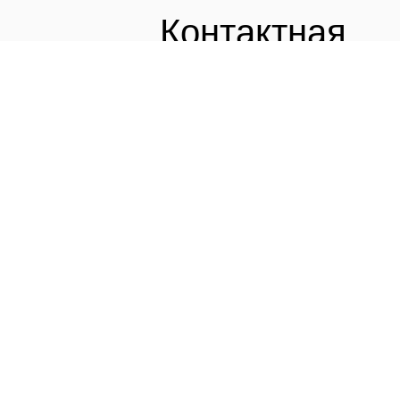
Контактная
Главная
Контакты
информация
Общество с ограниченной
ответственностью
«Технологии Инженерных
Коммуникаций» (ООО
«Технолинк»)
ОГРН 1157746296432
ИНН 7721291461
Телефон:
8 (495) 744-38-92